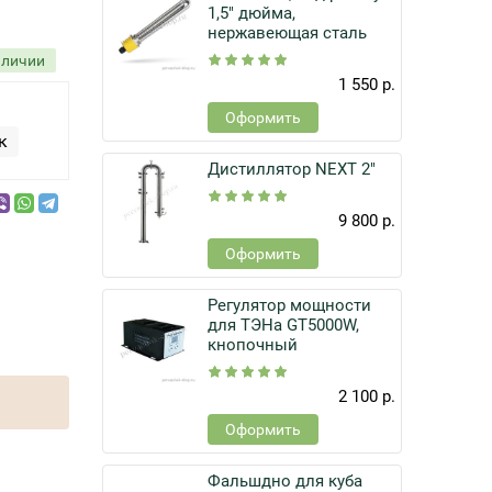
1,5" дюйма,
нержавеющая сталь
аличии
1 550 р.
Оформить
к
Дистиллятор NEXT 2"
9 800 р.
Оформить
Регулятор мощности
для ТЭНа GT5000W,
кнопочный
2 100 р.
Оформить
Фальшдно для куба