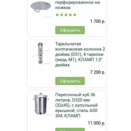
перфорированное на
ножках
1 700 р.
Оформить
Тарельчатая
колпачковая колонна 2
дюйма (D51), 4 тарелки
(медь М1), КЛАМП 1,5"
дюйма
7 200 р.
Оформить
Перегонный куб 36
литров, D320 мм
(32х45), с купольной
крышкой, сталь AISI
304, КЛАМП
11 000 р.