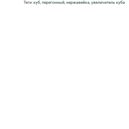
Теги:
куб
,
перегонный
,
нержавейка
,
увеличитель куба