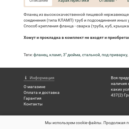
Описание
Характеристики
Отзывы
Фланец из высококачественной пищевой нержавеющей 
соединения (типа КЛАМП) труб и подсоединения иных 
Способ крепления фланца - сварка (труба, куб, крышка 
Хомут и прокладка в комплект не входят и приобрета
Теги:
фланец
,
кламп
,
3" дюйма
,
стальной
,
под приварку
Информация
Вся пред
наличия 
О магазине
каких ус
Оплата и доставка
437(2) Г
Гарантия
Контакты
pervachok-shop.ru - Первачок Шоп © 2026
Мы используем cookie-файлы. Продолжая по