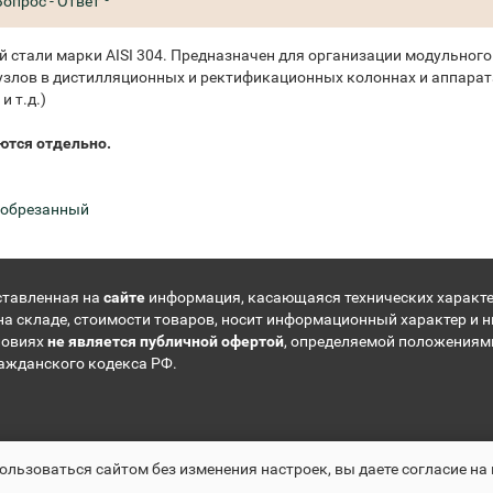
Вопрос - Ответ
стали марки AISI 304. Предназначен для организации модульного
узлов в дистилляционных и ректификационных колоннах и аппарат
и т.д.)
ются отдельно.
,
обрезанный
ставленная на
сайте
информация, касающаяся технических характе
на складе, стоимости товаров, носит информационный характер и н
ловиях
не является публичной офертой
, определяемой положениям
ражданского кодекса РФ.
льзоваться сайтом без изменения настроек, вы даете согласие на