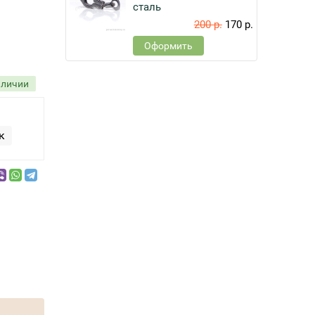
сталь
200 р.
170 р.
Оформить
аличии
к