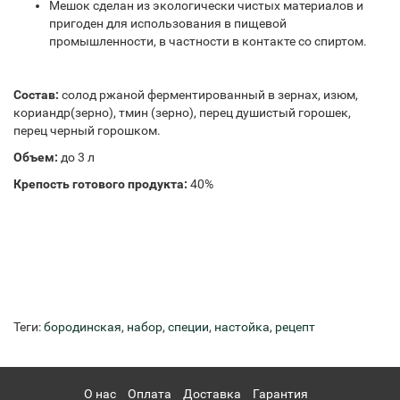
Мешок сделан из экологически чистых материалов и
пригоден для использования в пищевой
промышленности, в частности в контакте со спиртом.
Состав:
солод ржаной ферментированный в зернах, изюм,
кориандр(зерно), тмин (зерно), перец душистый горошек,
перец черный горошком.
Объем:
до 3 л
Крепость готового продукта:
40%
Теги:
бородинская
,
набор
,
специи
,
настойка
,
рецепт
О нас
Оплата
Доставка
Гарантия