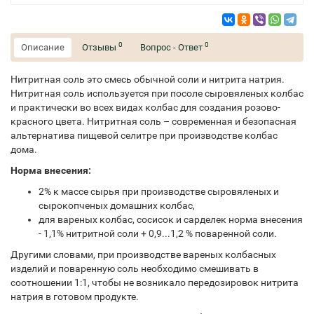
0
0
Описание
Отзывы
Вопрос - Ответ
Нитритная соль это смесь обычной соли и нитрита натрия.
Нитритная соль используется при посоле сыровяленых колбас
и практически во всех видах колбас для создания розово-
красного цвета. Нитритная соль – современная и безопасная
альтернатива пищевой селитре при производстве колбас
дома.
Норма внесения:
2% к массе сырья при производстве сыровяленых и
сырокопченых домашних колбас,
для вареных колбас, сосисок и сарделек норма внесения
- 1,1% нитритной соли + 0,9...1,2 % поваренной соли.
Другими словами, при производстве вареных колбасных
изделий и поваренную соль необходимо смешивать в
соотношении 1:1, чтобы не возникало передозировок нитрита
натрия в готовом продукте.