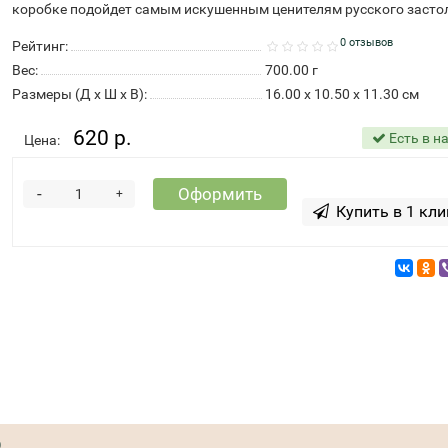
коробке подойдет самым искушенным ценителям русского засто
0 отзывов
Рейтинг:
Вес:
700.00
г
Размеры (Д x Ш x В):
16.00 x 10.50 x 11.30 см
620 р.
Есть в н
Цена:
-
Оформить
+
Купить в 1 кли
0