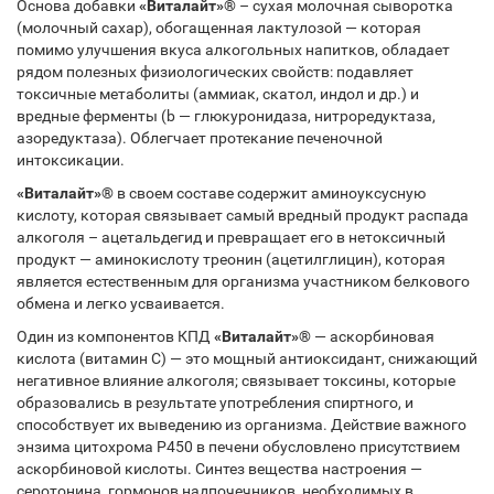
Основа добавки
«Виталайт»®
– сухая молочная сыворотка
(молочный сахар), обогащенная лактулозой — которая
помимо улучшения вкуса алкогольных напитков, обладает
рядом полезных физиологических свойств: подавляет
токсичные метаболиты (аммиак, скатол, индол и др.) и
вредные ферменты (b — глюкуронидаза, нитроредуктаза,
азоредуктаза). Облегчает протекание печеночной
интоксикации.
«Виталайт»®
в своем составе содержит аминоуксусную
кислоту, которая связывает самый вредный продукт распада
алкоголя – ацетальдегид и превращает его в нетоксичный
продукт — аминокислоту треонин (ацетилглицин), которая
является естественным для организма участником белкового
обмена и легко усваивается.
Один из компонентов КПД
«Виталайт»®
— аскорбиновая
кислота (витамин C) — это мощный антиоксидант, снижающий
негативное влияние алкоголя; связывает токсины, которые
образовались в результате употребления спиртного, и
способствует их выведению из организма. Действие важного
энзима цитохрома P450 в печени обусловлено присутствием
аскорбиновой кислоты. Синтез вещества настроения —
серотонина, гормонов надпочечников, необходимых в