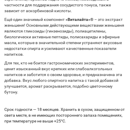
частности для поддержания сосудистого тонуса, также
зависит от аскорбиновой кислоты.
Ещё один значимый компонент
«Виталайта»®
– это экстракт
женьшеня! Основными действующими веществами женьшеня
являются гликозиды (гинзенозиды), полиацетилены,
биологически активные пептиды, полисахариды и эфирные
масла, которые в значительной степени устраняют вкусовые
недостатки спирта и усиливают качественные показатели
напитков.
Для тех, кто не боится гастрономических экспериментов,
ценит изысканный вкус крепких или слабоалкогольных
напитков и заботится о своем здоровье, и предназначена эта
добавка. Вкус любого спиртного напитка с такой добавкой
улучшается, аромат раскрывается, подобно цветочному
бутону.
Срок годности — 18 месяцев. Хранить в сухом, защищенном от
света месте, в не имеющих постороннего запаха помещениях,
при температуре не выше +25°С.