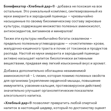
Бонификатор «Хлебный дар»®
- добавка не похожая на все
остальные. Это уникальный комплекс, синтезированный из
муки амаранта и зародышей пшеницы — чрезвычайно
насыщенные по своему биохимическому составу зерновые
культуры, содержащие множество полезных аминокислот,
антиоксидантов, витаминов и минералов!
Также эти культуры необычайно богаты скваленом –
предельно полезным углеводородом — «очистителем» крови,
желудочно-кишечного тракта и почек от токсинов и продуктов
распада. Настой из муки амаранта и зародышей пшеницы
активно насыщает напиток биологически активными
веществами, придавая ему легкий изысканный вкус и аромат.
Добавка дополнительно обогащена незаменимой
аминокислотой – L-лизин, которая помимо полезных свойств
для организма (укрепление сердечной мышцы, повышение
иммунитета, усвоение кальция, противовирусное действие)
значительно улучшает органолептические показатели
алкогольного напитка.
«Хлебный дар»®
позволяет превратить любой спиртной
напиток в настоящий шедевр, который по достоинству оценят