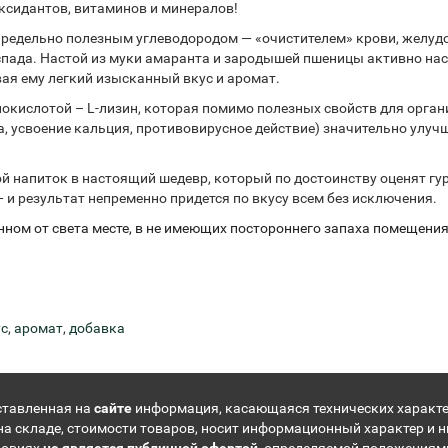
ксидантов, витаминов и минералов!
предельно полезным углеводородом — «очистителем» крови, желуд
аспада. Настой из муки амаранта и зародышей пшеницы активно н
ая ему легкий изысканный вкус и аромат.
кислотой – L-лизин, которая помимо полезных свойств для орга
 усвоение кальция, противовирусное действие) значительно улуч
.
й напиток в настоящий шедевр, который по достоинству оценят гу
— и результат непременно придется по вкусу всем без исключения.
нном от света месте, в не имеющих постороннего запаха помещения
ус
,
аромат
,
добавка
ставленная на
сайте
информация, касающаяся технических характе
на складе, стоимости товаров, носит информационный характер и н