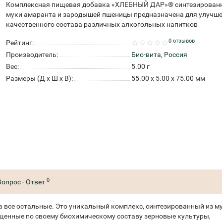
Комплексная пищевая добавка «ХЛЕБНЫЙ ДАР»® синтезированн
муки амаранта и зародышей пшеницы предназначена для улучш
качественного состава различных алкогольных напитков
0 отзывов
Рейтинг:
Производитель:
Био-вита, Россия
Вес:
5.00
г
Размеры (Д x Ш x В):
55.00 x 5.00 x 75.00 мм
0
Вопрос - Ответ
а все остальные. Это уникальный комплекс, синтезированный из м
енные по своему биохимическому составу зерновые культуры,