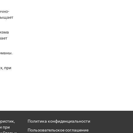
очно-
асыщает
низма
шает
рманы.
х, при
ристик,
Политика конфиденциальности
и при
Пользовательское соглашение