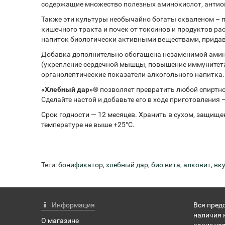
содержащие множество полезных аминокислот, антио
Также эти культуры необычайно богаты скваленом – 
кишечного тракта и почек от токсинов и продуктов р
напиток биологически активными веществами, придав
Добавка дополнительно обогащена незаменимой амино
(укрепление сердечной мышцы, повышение иммунитета,
органолептические показатели алкогольного напитка
«Хлебный дар»®
позволяет превратить любой спиртно
Сделайте настой и добавьте его в ходе приготовления 
Срок годности — 12 месяцев. Хранить в сухом, защище
температуре не выше +25°С.
Теги:
бонификатор
,
хлебный дар
,
био вита
,
алковит
,
вк
Информация
Вся пред
наличия 
О магазине