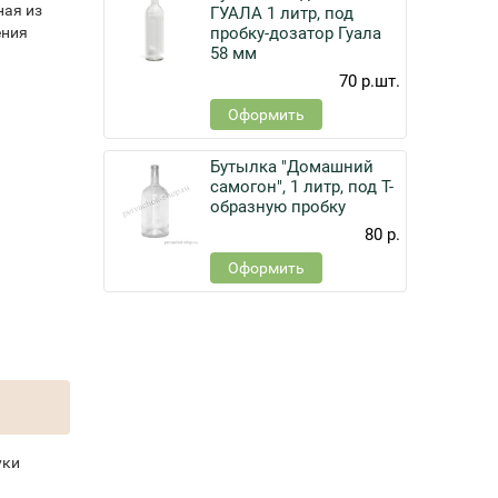
ая из
ГУАЛА 1 литр, под
ения
пробку-дозатор Гуала
58 мм
70 р.
шт.
Оформить
Бутылка "Домашний
самогон", 1 литр, под Т-
образную пробку
80 р.
Оформить
уки