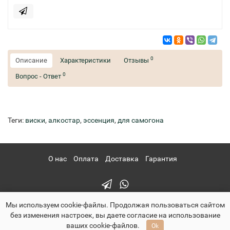
0
Описание
Характеристики
Отзывы
0
Вопрос - Ответ
Теги:
виски
,
алкостар
,
эссенция
,
для самогона
О нас
Оплата
Доставка
Гарантия
Мы используем cookie-файлы. Продолжая пользоваться сайтом
без изменения настроек, вы даете согласие на использование
ваших cookie-файлов.
Ok
pervachok-shop.ru - Первачок Шоп © 2026