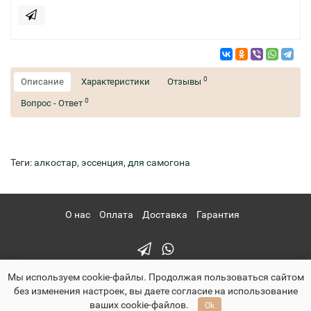
0
Описание
Характеристики
Отзывы
0
Вопрос - Ответ
Теги:
алкостар
,
эссенция
,
для самогона
О нас
Оплата
Доставка
Гарантия
Мы используем cookie-файлы. Продолжая пользоваться сайтом
без изменения настроек, вы даете согласие на использование
ваших cookie-файлов.
Ok
pervachok-shop.ru - Первачок Шоп © 2026