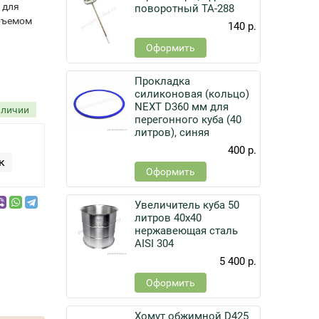
 для
поворотный TA-288
объемом
140 р.
Оформить
Прокладка
силиконовая (кольцо)
NEXT D360 мм для
аличии
перегонного куба (40
литров), синяя
400 р.
к
Оформить
Увеличитель куба 50
литров 40x40
нержавеющая сталь
AISI 304
5 400 р.
Оформить
Хомут обжимной D425