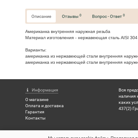
0
0
Описание
Отзывы
Вопрос - Ответ
Американка внутренняя наружная резьба
Материал изготовления - нержавеющая сталь AISI 304
Варианты:
американка из нержавеющей стали внутренняя наружн
американка из нержавеющей стали внутренняя наружн
Информация
Вся пред
наличия 
О магазине
каких ус
Оплата и доставка
437(2) Г
Гарантия
Контакты
pervachok-shop.ru - Первачок Шоп © 2026