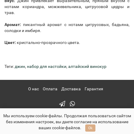
Вкус:
Джин привлекает выразительным, пряным вкусом с
нотами кориандра, можжевельника, цитрусовой цедры и
трав.
Аромат:
пикантный аромат с нотами цитрусовых, бадьяна,
солодки и имбиря.
Цвет:
кристально-прозрачного цвета.
Теги:
джин
,
набор для настойки
,
алтайский винокур
О нас
Оплата
Доставка
Гарантия
Мы используем cookie-файлы. Продолжая пользоваться сайтом
без изменения настроек, вы даете согласие на использование
ваших cookie-файлов.
Ok
pervachok-shop.ru - Первачок Шоп © 2026