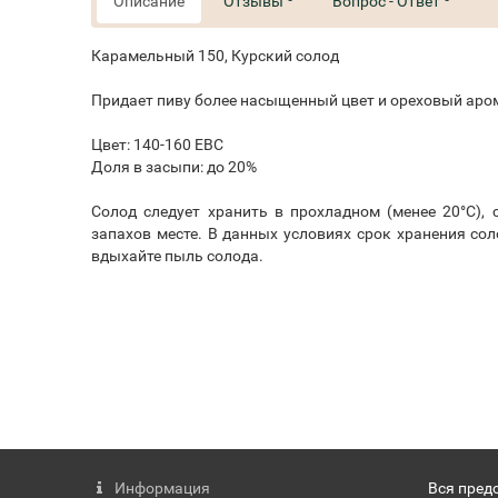
Описание
Отзывы
Вопрос - Ответ
Карамельный 150, Курский солод
Придает пиву более насыщенный цвет и ореховый аро
Цвет: 140-160 ЕВС
Доля в засыпи: до 20%
Солод следует хранить в прохладном (менее 20°С),
запахов месте. В данных условиях срок хранения сол
вдыхайте пыль солода.
Информация
Вся пред