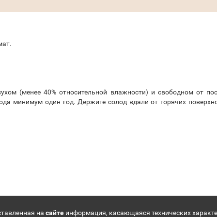
мат.
 сухом (менее 40% относительной влажности) и свободном от по
ода минимум один год. Держите солод вдали от горячих поверхно
ставленная на
сайте
информация, касающаяся технических характе