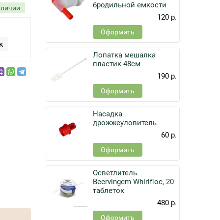
бродильной емкости
аличии
120 р.
Оформить
к
Лопатка мешалка
пластик 48см
190 р.
Оформить
Насадка
дрожжеуловитель
60 р.
Оформить
Осветлитель
Beervingem Whirlfloc, 20
таблеток
480 р.
Оформить