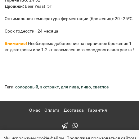
Горечь IBU:
24-32
Дрожжи:
Beer Yeast 5г
Оптимальная температура ферментации (брожения): 20 - 25ºС
Срок годности - 24 месяца
Внимание!
Необходимо добавление на первичное брожение 1
кг декстрозы или 1.2 кг неохмеленного солодового экстракта !
Теги:
солодовый
,
экстракт
,
для пива
,
пиво
,
светлое
О нас
Оплата
Доставка
Гарантия
Мы используем cookie-файлы. Продолжая пользоваться сайтом