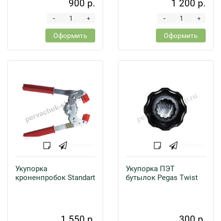
900 р.
1 200 р.
-
-
+
+
Оформить
Оформить
Укупорка
Укупорка ПЭТ
кроненпробок Standart
бутылок Pegas Twist
1 550 р.
300 р.