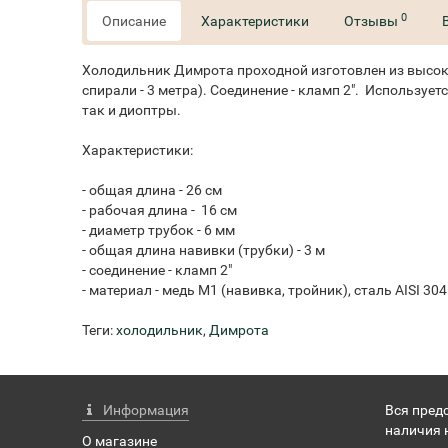
0
Описание
Характеристики
Отзывы
Холодильник Димрота проходной изготовлен из высок
спирали - 3 метра). Соединение - кламп 2". Используе
так и диоптры.
Характеристики:
- общая длина - 26 см
- рабочая длина - 16 см
- диаметр трубок - 6 мм
- общая длина навивки (трубки) - 3 м
- соединение - кламп 2"
- материал - медь М1 (навивка, тройник), сталь AISI 30
Теги:
холодильник
,
Димрота
Информация
Вся пред
наличия 
О магазине