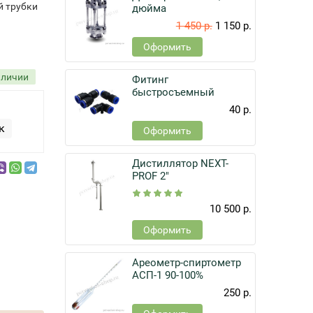
й трубки
дюйма
1 450 р.
1 150 р.
Оформить
аличии
Фитинг
быстросъемный
40 р.
к
Оформить
Дистиллятор NEXT-
PROF 2"
10 500 р.
Оформить
Ареометр-спиртометр
АСП-1 90-100%
250 р.