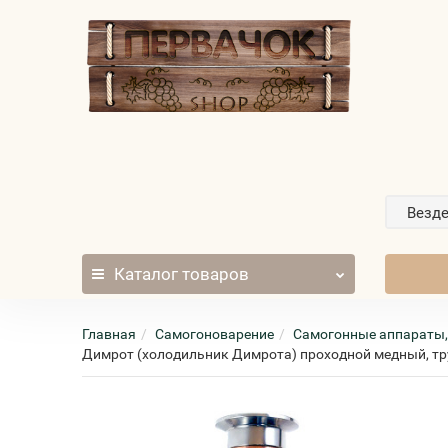
Везд
Каталог
товаров
Главная
Самогоноварение
Самогонные аппараты,
Димрот (холодильник Димрота) проходной медный, тру