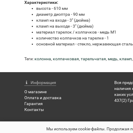
Характеристики:
высота - 610 мм
диаметр диоптра - 90 мм
кламп на входе - 3" (дюйма)
кламп на выходе - 3" (дюйма)
материал тарелок / колпачков - медь М1
количество колпачков на тарелке - 1
основной материал - стекло, нержавеющая сталь 
Теги:
колонна
,
колпачковая
,
тарельчатая
,
медь
,
кламп
Информация
Вся пред
наличия 
О магазине
каких ус
Оплата и доставка
437(2) Г
Гарантия
Контакты
pervachok-shop.ru - Первачок Шоп © 2026
Мы используем cookie-файлы. Продолжая по