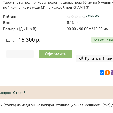
Тарельчатая колпачковая колонна диаметром 90 мм на 6 медны
по 1 колпачку из меди М1 на каждой, под КЛАМП 3"
0 отзывов
Рейтинг:
Вес:
5.13
кг
Размеры (Д x Ш x В):
90.00 x 90.00 x 610.00 мм
15 300 р.
Есть в н
Цена:
-
Оформить
+
Купить в 1 кли
1
Вопрос - Ответ
 (этажа) из меди М1 на каждой. Утилизационная мощность (min) д