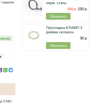
х тарелок
нерж. сталь
300 р.
250 р.
Оформить
Прокладка КЛАМП 3
дюйма силикон
30 р.
аличии
Оформить
к
о 5 КВт.