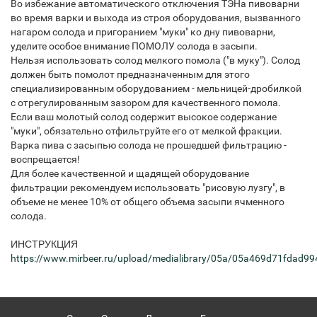
Во избежание автоматического отключения ТЭНа пивоварни
во время варки и выхода из строя оборудования, вызванного
нагаром солода и пригоранием "муки" ко дну пивоварни,
уделите особое внимание ПОМОЛУ солода в засыпи.
Нельзя использовать солод мелкого помола ("в муку"). Солод
должен быть помолот предназначенным для этого
специализированным оборудованием - мельницей-дробилкой
с отрегулированным зазором для качественного помола.
Если ваш молотый солод содержит высокое содержание
"муки", обязательно отфильтруйте его от мелкой фракции.
Варка пива с засыпью солода не прошедшей фильтрацию -
воспрещается!
Для более качественной и щадящей оборудование
фильтрации рекомендуем использовать "рисовую лузгу", в
объеме не менее 10% от общего объема засыпи ячменного
солода.
ИНСТРУКЦИЯ
https://www.mirbeer.ru/upload/medialibrary/05a/05a469d71fdad9